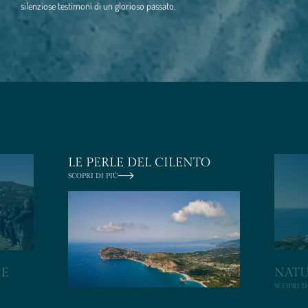
silenziose testimoni di un glorioso passato.
LE PERLE DEL CILENTO
SCOPRI DI PIÙ
 E
NATU
SCOPRI D