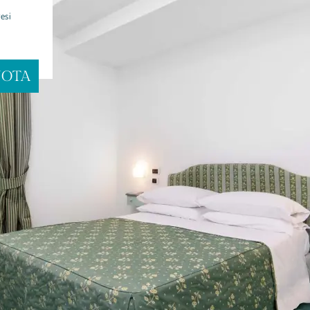
resi
NOTA