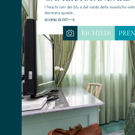
I freschi toni del blu e del verde delle maioliche viet
decorano queste…
SCOPRI DI PIÙ
RICHIEDI
PRE