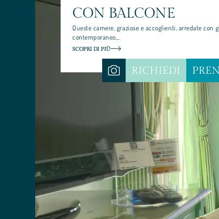
CON BALCONE
Queste camere, graziose e accoglienti, arredate con 
contemporaneo,…
SCOPRI DI PIÙ
RICHIEDI
PRE
ALBERGO SANTA CATERINA
SOGGIORNO