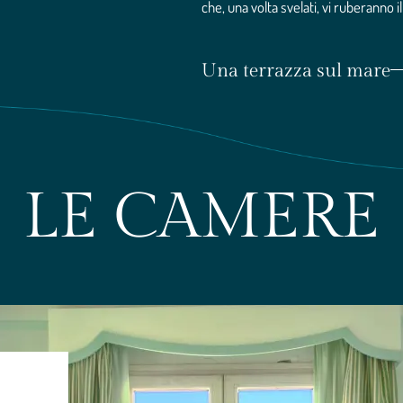
che, una volta svelati, vi ruberanno i
Una terrazza sul mare
LE CAMERE